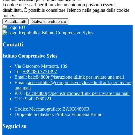
I cookie necessari per il funzionamento non possono essere
disabilitati. È possibile consultare l'elenco nella pagina della cookie
policy.
Accetta tutti
Salva le preferenze
Istituto Comprensivo Sylos
Contatti
Istituto Comprensivo Sylos
Via Giacomo Matteotti, 139
Tel:
+39 080.3751397
Email:
baic84800r@istruzione.it
Link per inviare una mail
Email:
accessibilita@comprensivosylos.edu.it
Link per inviare
una mail
PEC:
baic84800r@pec.istruzione.it
Link per inviare una mail
C.F.: 93423360721
Codice Meccanografico: BAIC84800R
Dirigente Scolastico: Prof.ssa Filomena Bruno
Seguici su