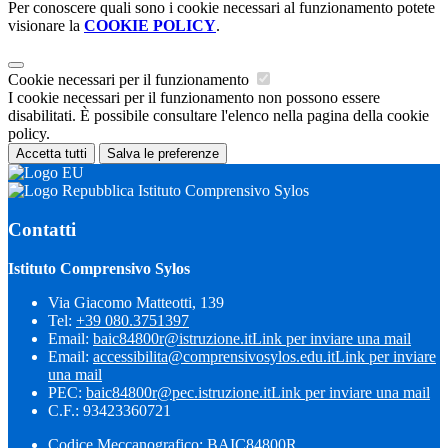
Per conoscere quali sono i cookie necessari al funzionamento potete
visionare la
COOKIE POLICY
.
Cookie necessari per il funzionamento
I cookie necessari per il funzionamento non possono essere
disabilitati. È possibile consultare l'elenco nella pagina della cookie
policy.
Accetta tutti
Salva le preferenze
Istituto Comprensivo Sylos
Contatti
Istituto Comprensivo Sylos
Via Giacomo Matteotti, 139
Tel:
+39 080.3751397
Email:
baic84800r@istruzione.it
Link per inviare una mail
Email:
accessibilita@comprensivosylos.edu.it
Link per inviare
una mail
PEC:
baic84800r@pec.istruzione.it
Link per inviare una mail
C.F.: 93423360721
Codice Meccanografico: BAIC84800R