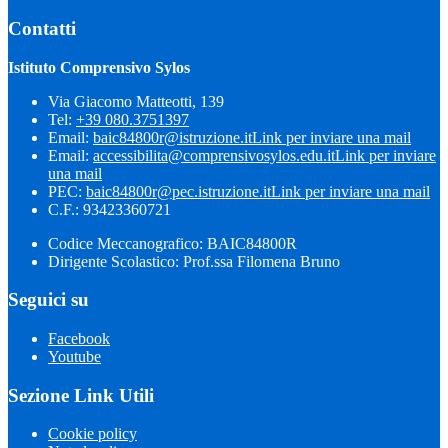
Contatti
Istituto Comprensivo Sylos
Via Giacomo Matteotti, 139
Tel:
+39 080.3751397
Email:
baic84800r@istruzione.it
Link per inviare una mail
Email:
accessibilita@comprensivosylos.edu.it
Link per inviare
una mail
PEC:
baic84800r@pec.istruzione.it
Link per inviare una mail
C.F.: 93423360721
Codice Meccanografico: BAIC84800R
Dirigente Scolastico: Prof.ssa Filomena Bruno
Seguici su
Facebook
Youtube
Sezione Link Utili
Cookie policy