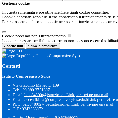
Gestione cookie
In questa schermata è possibile scegliere quali cookie consentire.
I cookie necessari sono quelli che consentono il funzionamento della pi
Per conoscere quali sono i cookie necessari al funzionamento potete v
Cookie necessari per il funzionamento
I cookie necessari per il funzionamento non possono essere disabilitati.
Accetta tutti
Salva le preferenze
Istituto Comprensivo Sylos
Contatti
Istituto Comprensivo Sylos
Via Giacomo Matteotti, 139
Tel:
+39 080.3751397
Email:
baic84800r@istruzione.it
Link per inviare una mail
Email:
accessibilita@comprensivosylos.edu.it
Link per inviare 
PEC:
baic84800r@pec.istruzione.it
Link per inviare una mail
C.F.: 93423360721
Codice Meccanografico: BAIC84800R