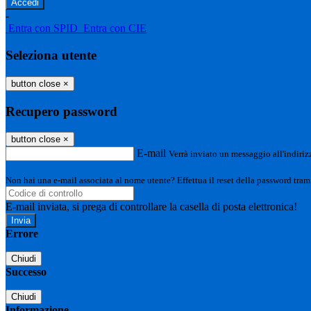
-
Entra con SPID
Entra con CIE
Seleziona utente
button close
×
Recupero password
button close
×
E-mail
Verrà inviato un messaggio all'indirizz
Non hai una e-mail associata al nome utente? Effettua il reset della password tram
E-mail inviata, si prega di controllare la casella di posta elettronica!
Errore
Chiudi
Successo
Chiudi
Informazione