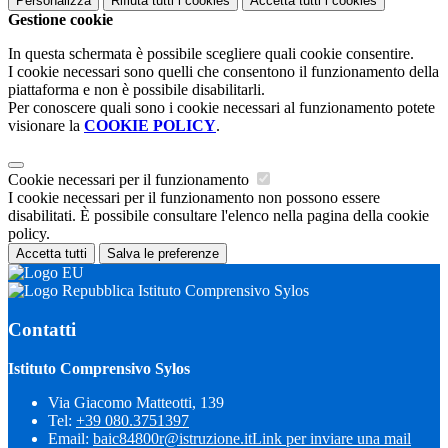
Personalizza
Rifiuta tutti
i cookies
Accetta tutti
i cookies
Gestione cookie
In questa schermata è possibile scegliere quali cookie consentire.
I cookie necessari sono quelli che consentono il funzionamento della
piattaforma e non è possibile disabilitarli.
Per conoscere quali sono i cookie necessari al funzionamento potete
visionare la
COOKIE POLICY
.
Cookie necessari per il funzionamento
I cookie necessari per il funzionamento non possono essere
disabilitati. È possibile consultare l'elenco nella pagina della cookie
policy.
Accetta tutti
Salva le preferenze
Istituto Comprensivo Sylos
Contatti
Istituto Comprensivo Sylos
Via Giacomo Matteotti, 139
Tel:
+39 080.3751397
Email:
baic84800r@istruzione.it
Link per inviare una mail