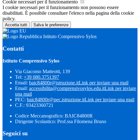
Cookie necessari per il funzionamento
I cookie necessari per il funzionamento non possono essere
disabilitati. È possibile consultare l'elenco nella pagina della cookie
policy.
Accetta tutti
Salva le preferenze
Istituto Comprensivo Sylos
Contatti
Istituto Comprensivo Sylos
Via Giacomo Matteotti, 139
Tel:
+39 080.3751397
Email:
baic84800r@istruzione.it
Link per inviare una mail
Email:
accessibilita@comprensivosylos.edu.it
Link per inviare
una mail
PEC:
baic84800r@pec.istruzione.it
Link per inviare una mail
C.F.: 93423360721
Codice Meccanografico: BAIC84800R
Dirigente Scolastico: Prof.ssa Filomena Bruno
Seguici su