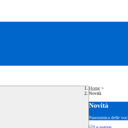
Home
>
Novità
Novità
Panoramica delle voc