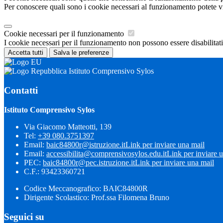
Per conoscere quali sono i cookie necessari al funzionamento potete v
Cookie necessari per il funzionamento
I cookie necessari per il funzionamento non possono essere disabilitati.
Accetta tutti
Salva le preferenze
Istituto Comprensivo Sylos
Contatti
Istituto Comprensivo Sylos
Via Giacomo Matteotti, 139
Tel:
+39 080.3751397
Email:
baic84800r@istruzione.it
Link per inviare una mail
Email:
accessibilita@comprensivosylos.edu.it
Link per inviare 
PEC:
baic84800r@pec.istruzione.it
Link per inviare una mail
C.F.: 93423360721
Codice Meccanografico: BAIC84800R
Dirigente Scolastico: Prof.ssa Filomena Bruno
Seguici su