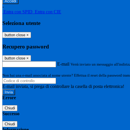
-
Entra con SPID
Entra con CIE
Seleziona utente
button close
×
Recupero password
button close
×
E-mail
Verrà inviato un messaggio all'indirizz
Non hai una e-mail associata al nome utente? Effettua il reset della password tram
E-mail inviata, si prega di controllare la casella di posta elettronica!
Errore
Chiudi
Successo
Chiudi
Informazione