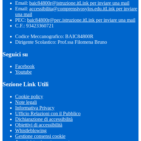
Email:
baic84800r@istruzione.it
Link per inviare una mail
Email:
accessibilita@comprensivosylos.edu.it
Link per inviare
una mail
PEC:
baic84800r@pec.istruzione.it
Link per inviare una mail
C.F.: 93423360721
Codice Meccanografico: BAIC84800R
Dirigente Scolastico: Prof.ssa Filomena Bruno
Seguici su
Facebook
Youtube
Sezione Link Utili
Cookie policy
Note legali
Informativa Privacy
Ufficio Relazioni con il Pubblico
Dichiarazione di accessibilità
Obiettivi di accessibilità
Whistleblowing
Gestione consensi cookie