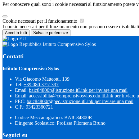
Per conoscere quali sono i cookie necessari al funzionamento potete v
Cookie necessari per il funzionamento
I cookie necessari per il funzionamento non possono essere disabilitati.
Accetta tutti
Salva le preferenze
Istituto Comprensivo Sylos
Contatti
Istituto Comprensivo Sylos
Via Giacomo Matteotti, 139
Tel:
+39 080.3751397
Email:
baic84800r@istruzione.it
Link per inviare una mail
Email:
accessibilita@comprensivosylos.edu.it
Link per inviare 
PEC:
baic84800r@pec.istruzione.it
Link per inviare una mail
C.F.: 93423360721
Codice Meccanografico: BAIC84800R
Dirigente Scolastico: Prof.ssa Filomena Bruno
Seguici su