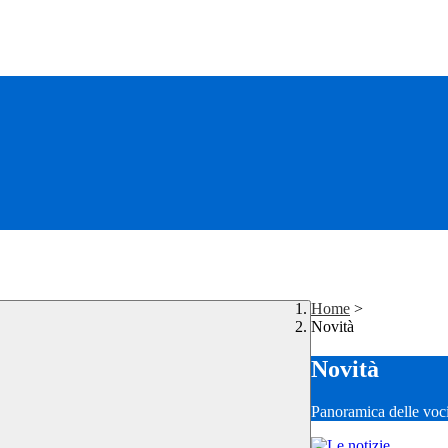
Home
>
Novità
Novità
Panoramica delle voc