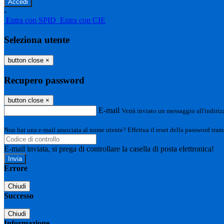
-
Entra con SPID
Entra con CIE
Seleziona utente
button close
×
Recupero password
button close
×
E-mail
Verrà inviato un messaggio all'indirizz
Non hai una e-mail associata al nome utente? Effettua il reset della password tram
E-mail inviata, si prega di controllare la casella di posta elettronica!
Errore
Chiudi
Successo
Chiudi
Informazione