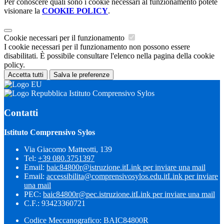
Per conoscere quali sono i cookie necessari al funzionamento potete
visionare la
COOKIE POLICY
.
Cookie necessari per il funzionamento
I cookie necessari per il funzionamento non possono essere
disabilitati. È possibile consultare l'elenco nella pagina della cookie
policy.
Accetta tutti
Salva le preferenze
Istituto Comprensivo Sylos
Contatti
Istituto Comprensivo Sylos
Via Giacomo Matteotti, 139
Tel:
+39 080.3751397
Email:
baic84800r@istruzione.it
Link per inviare una mail
Email:
accessibilita@comprensivosylos.edu.it
Link per inviare
una mail
PEC:
baic84800r@pec.istruzione.it
Link per inviare una mail
C.F.: 93423360721
Codice Meccanografico: BAIC84800R