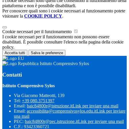
I cookie necessari sono quelli che consentono il funzionamento della
piattaforma e non è possibile disabilitarli.
Per conoscere quali sono i cookie necessari al funzionamento potete
visionare la
COOKIE POLICY
.
Cookie necessari per il funzionamento
I cookie necessari per il funzionamento non possono essere
disabilitati. È possibile consultare l'elenco nella pagina della cookie
policy.
Accetta tutti
Salva le preferenze
Istituto Comprensivo Sylos
Contatti
Istituto Comprensivo Sylos
Via Giacomo Matteotti, 139
Tel:
+39 080.3751397
Email:
baic84800r@istruzione.it
Link per inviare una mail
Email:
accessibilita@comprensivosylos.edu.it
Link per inviare
una mail
PEC:
baic84800r@pec.istruzione.it
Link per inviare una mail
C.F.: 93423360721