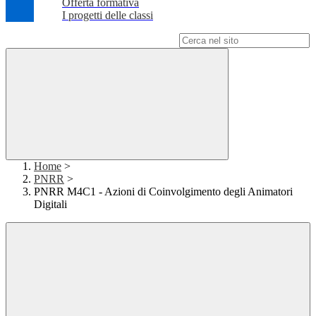
Offerta formativa
I progetti delle classi
Campo di ricerca per le pagine del sito
Home
>
PNRR
>
PNRR M4C1 - Azioni di Coinvolgimento degli Animatori
Digitali