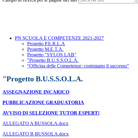
PN SCUOLA E COMPETENZE 2021-2027
Progetto P.E.R.L.A
Progetto M.E.T.A.
Progetto "SYLOS LAB"
"Progetto B.U.S.S.O.L.A.
“Officina delle Competenze: costruiamo il successo”
"Progetto B.U.S.S.O.L.A.
ASSEGNAZIONE INCARICO
PUBBLICAZIONE GRADUATORIA
AVVISO DI SELEZIONE TUTOR ESPERT
I
ALLEGATO A BUSSOLA.docx
ALLEGATO B BUSSOLA.docx