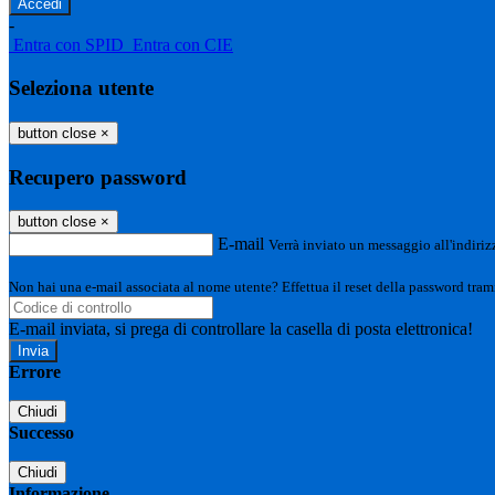
-
Entra con SPID
Entra con CIE
Seleziona utente
button close
×
Recupero password
button close
×
E-mail
Verrà inviato un messaggio all'indirizz
Non hai una e-mail associata al nome utente? Effettua il reset della password tram
E-mail inviata, si prega di controllare la casella di posta elettronica!
Errore
Chiudi
Successo
Chiudi
Informazione