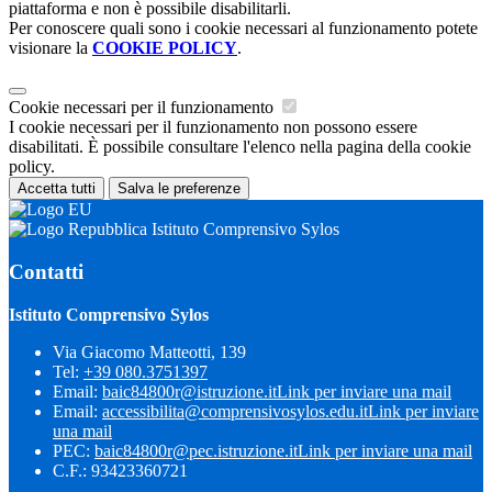
piattaforma e non è possibile disabilitarli.
Per conoscere quali sono i cookie necessari al funzionamento potete
visionare la
COOKIE POLICY
.
Cookie necessari per il funzionamento
I cookie necessari per il funzionamento non possono essere
disabilitati. È possibile consultare l'elenco nella pagina della cookie
policy.
Accetta tutti
Salva le preferenze
Istituto Comprensivo Sylos
Contatti
Istituto Comprensivo Sylos
Via Giacomo Matteotti, 139
Tel:
+39 080.3751397
Email:
baic84800r@istruzione.it
Link per inviare una mail
Email:
accessibilita@comprensivosylos.edu.it
Link per inviare
una mail
PEC:
baic84800r@pec.istruzione.it
Link per inviare una mail
C.F.: 93423360721