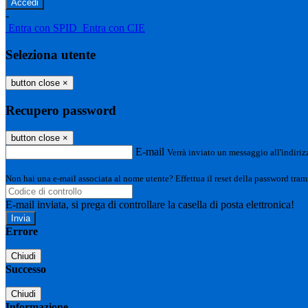
-
Entra con SPID
Entra con CIE
Seleziona utente
button close
×
Recupero password
button close
×
E-mail
Verrà inviato un messaggio all'indirizz
Non hai una e-mail associata al nome utente? Effettua il reset della password tram
E-mail inviata, si prega di controllare la casella di posta elettronica!
Errore
Chiudi
Successo
Chiudi
Informazione