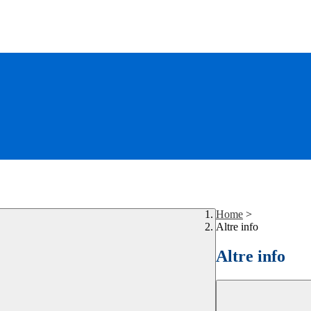
Home
>
Altre info
Altre info