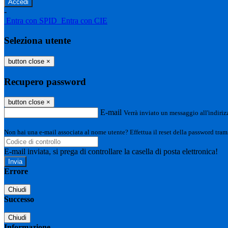
-
Entra con SPID
Entra con CIE
Seleziona utente
button close
×
Recupero password
button close
×
E-mail
Verrà inviato un messaggio all'indirizz
Non hai una e-mail associata al nome utente? Effettua il reset della password tram
E-mail inviata, si prega di controllare la casella di posta elettronica!
Errore
Chiudi
Successo
Chiudi
Informazione