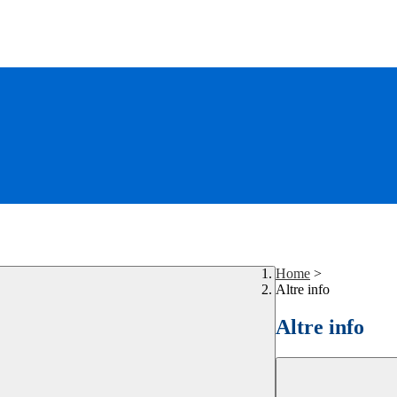
Home
>
Altre info
Altre info