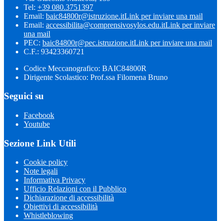
Tel:
+39 080.3751397
Email:
baic84800r@istruzione.it
Link per inviare una mail
Email:
accessibilita@comprensivosylos.edu.it
Link per inviare
una mail
PEC:
baic84800r@pec.istruzione.it
Link per inviare una mail
C.F.: 93423360721
Codice Meccanografico: BAIC84800R
Dirigente Scolastico: Prof.ssa Filomena Bruno
Seguici su
Facebook
Youtube
Sezione Link Utili
Cookie policy
Note legali
Informativa Privacy
Ufficio Relazioni con il Pubblico
Dichiarazione di accessibilità
Obiettivi di accessibilità
Whistleblowing