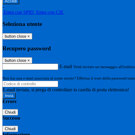
-
Entra con SPID
Entra con CIE
Seleziona utente
button close
×
Recupero password
button close
×
E-mail
Verrà inviato un messaggio all'indirizz
Non hai una e-mail associata al nome utente? Effettua il reset della password tram
E-mail inviata, si prega di controllare la casella di posta elettronica!
Errore
Chiudi
Successo
Chiudi
Informazione