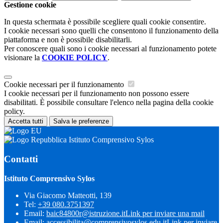
Gestione cookie
In questa schermata è possibile scegliere quali cookie consentire.
I cookie necessari sono quelli che consentono il funzionamento della
piattaforma e non è possibile disabilitarli.
Per conoscere quali sono i cookie necessari al funzionamento potete
visionare la
COOKIE POLICY
.
Cookie necessari per il funzionamento
I cookie necessari per il funzionamento non possono essere
disabilitati. È possibile consultare l'elenco nella pagina della cookie
policy.
Accetta tutti
Salva le preferenze
Istituto Comprensivo Sylos
Contatti
Istituto Comprensivo Sylos
Via Giacomo Matteotti, 139
Tel:
+39 080.3751397
Email:
baic84800r@istruzione.it
Link per inviare una mail
Email:
accessibilita@comprensivosylos.edu.it
Link per inviare