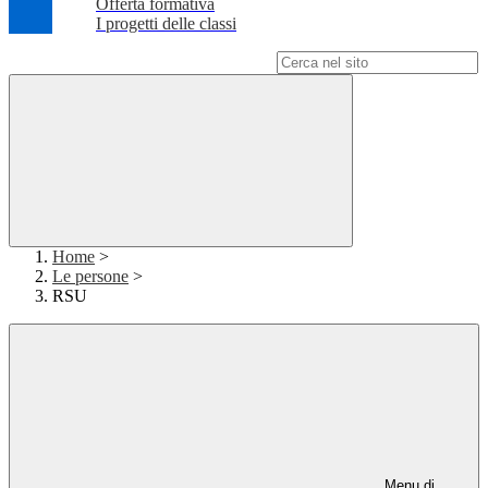
Offerta formativa
I progetti delle classi
Campo di ricerca per le pagine del sito
Home
>
Le persone
>
RSU
Menu di