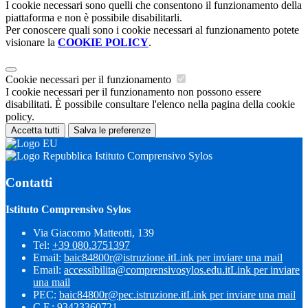
I cookie necessari sono quelli che consentono il funzionamento della
piattaforma e non è possibile disabilitarli.
Per conoscere quali sono i cookie necessari al funzionamento potete
visionare la
COOKIE POLICY
.
Cookie necessari per il funzionamento
I cookie necessari per il funzionamento non possono essere
disabilitati. È possibile consultare l'elenco nella pagina della cookie
policy.
Accetta tutti
Salva le preferenze
Istituto Comprensivo Sylos
Contatti
Istituto Comprensivo Sylos
Via Giacomo Matteotti, 139
Tel:
+39 080.3751397
Email:
baic84800r@istruzione.it
Link per inviare una mail
Email:
accessibilita@comprensivosylos.edu.it
Link per inviare
una mail
PEC:
baic84800r@pec.istruzione.it
Link per inviare una mail
C.F.: 93423360721