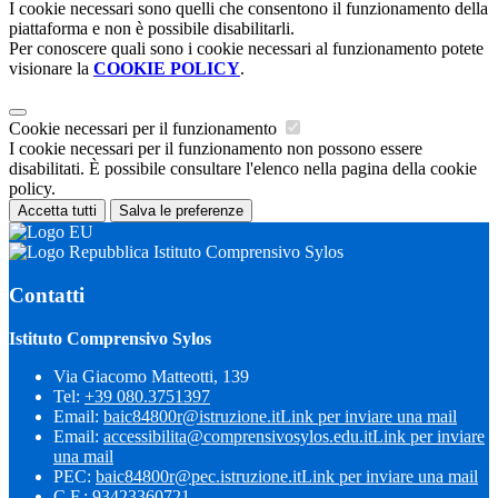
I cookie necessari sono quelli che consentono il funzionamento della
piattaforma e non è possibile disabilitarli.
Per conoscere quali sono i cookie necessari al funzionamento potete
visionare la
COOKIE POLICY
.
Cookie necessari per il funzionamento
I cookie necessari per il funzionamento non possono essere
disabilitati. È possibile consultare l'elenco nella pagina della cookie
policy.
Accetta tutti
Salva le preferenze
Istituto Comprensivo Sylos
Contatti
Istituto Comprensivo Sylos
Via Giacomo Matteotti, 139
Tel:
+39 080.3751397
Email:
baic84800r@istruzione.it
Link per inviare una mail
Email:
accessibilita@comprensivosylos.edu.it
Link per inviare
una mail
PEC:
baic84800r@pec.istruzione.it
Link per inviare una mail
C.F.: 93423360721