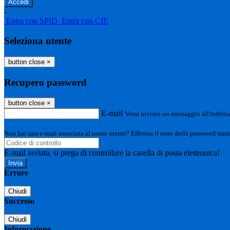
-
Entra con SPID
Entra con CIE
Seleziona utente
button close
×
Recupero password
button close
×
E-mail
Verrà inviato un messaggio all'indirizz
Non hai una e-mail associata al nome utente? Effettua il reset della password tram
E-mail inviata, si prega di controllare la casella di posta elettronica!
Errore
Chiudi
Successo
Chiudi
Informazione