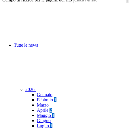
Tutte le news
2026
Gennaio
Febbraio
1
Marzo
Aprile
2
Maggio
1
Giugno
Luglio
1