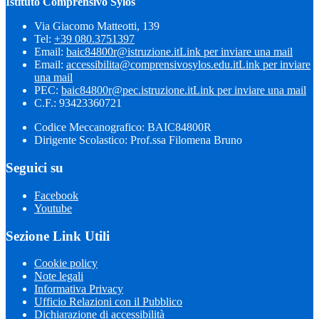
Istituto Comprensivo Sylos
Via Giacomo Matteotti, 139
Tel:
+39 080.3751397
Email:
baic84800r@istruzione.it
Link per inviare una mail
Email:
accessibilita@comprensivosylos.edu.it
Link per inviare
una mail
PEC:
baic84800r@pec.istruzione.it
Link per inviare una mail
C.F.: 93423360721
Codice Meccanografico: BAIC84800R
Dirigente Scolastico: Prof.ssa Filomena Bruno
Seguici su
Facebook
Youtube
Sezione Link Utili
Cookie policy
Note legali
Informativa Privacy
Ufficio Relazioni con il Pubblico
Dichiarazione di accessibilità