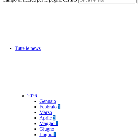
Tutte le news
2026
Gennaio
Febbraio
1
Marzo
Aprile
2
Maggio
1
Giugno
Luglio
1