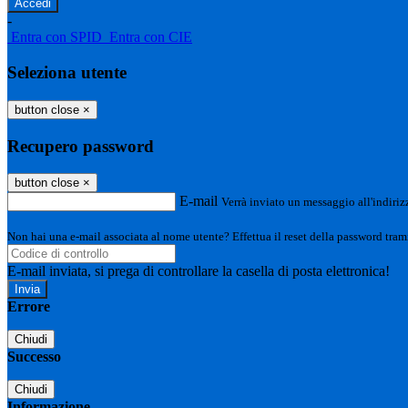
-
Entra con SPID
Entra con CIE
Seleziona utente
button close
×
Recupero password
button close
×
E-mail
Verrà inviato un messaggio all'indirizz
Non hai una e-mail associata al nome utente? Effettua il reset della password tram
E-mail inviata, si prega di controllare la casella di posta elettronica!
Errore
Chiudi
Successo
Chiudi
Informazione