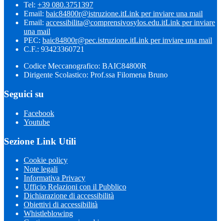
Tel:
+39 080.3751397
Email:
baic84800r@istruzione.it
Link per inviare una mail
Email:
accessibilita@comprensivosylos.edu.it
Link per inviare
una mail
PEC:
baic84800r@pec.istruzione.it
Link per inviare una mail
C.F.: 93423360721
Codice Meccanografico: BAIC84800R
Dirigente Scolastico: Prof.ssa Filomena Bruno
Seguici su
Facebook
Youtube
Sezione Link Utili
Cookie policy
Note legali
Informativa Privacy
Ufficio Relazioni con il Pubblico
Dichiarazione di accessibilità
Obiettivi di accessibilità
Whistleblowing