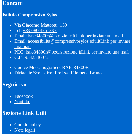
Contatti
Istituto Comprensivo Sylos
Via Giacomo Matteotti, 139
Tel:
+39 080.3751397
Email:
baic84800r@istruzione.it
Link per inviare una mail
Email:
accessibilita@comprensivosylos.edu.it
Link per inviare
una mail
PEC:
baic84800r@pec.istruzione.it
Link per inviare una mail
C.F.: 93423360721
Codice Meccanografico: BAIC84800R
Dirigente Scolastico: Prof.ssa Filomena Bruno
Seguici su
Facebook
Youtube
Sezione Link Utili
Cookie policy
Note legali