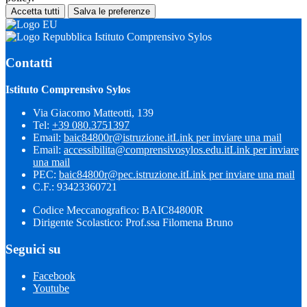
Accetta tutti
Salva le preferenze
Istituto Comprensivo Sylos
Contatti
Istituto Comprensivo Sylos
Via Giacomo Matteotti, 139
Tel:
+39 080.3751397
Email:
baic84800r@istruzione.it
Link per inviare una mail
Email:
accessibilita@comprensivosylos.edu.it
Link per inviare
una mail
PEC:
baic84800r@pec.istruzione.it
Link per inviare una mail
C.F.: 93423360721
Codice Meccanografico: BAIC84800R
Dirigente Scolastico: Prof.ssa Filomena Bruno
Seguici su
Facebook
Youtube