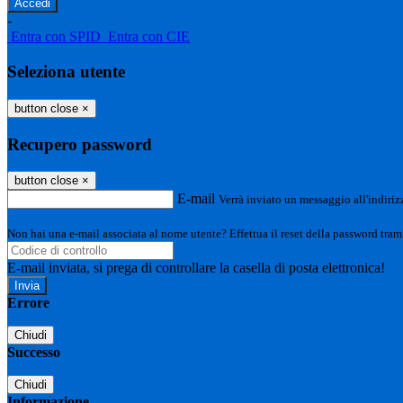
-
Entra con SPID
Entra con CIE
Seleziona utente
button close
×
Recupero password
button close
×
E-mail
Verrà inviato un messaggio all'indirizz
Non hai una e-mail associata al nome utente? Effettua il reset della password tram
E-mail inviata, si prega di controllare la casella di posta elettronica!
Errore
Chiudi
Successo
Chiudi
Informazione