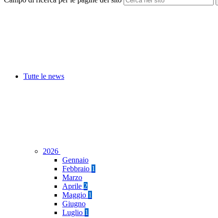
Tutte le news
2026
Gennaio
Febbraio
1
Marzo
Aprile
2
Maggio
1
Giugno
Luglio
1