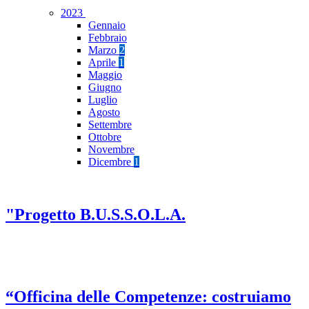
2023
Gennaio
Febbraio
Marzo
2
Aprile
1
Maggio
Giugno
Luglio
Agosto
Settembre
Ottobre
Novembre
Dicembre
1
"Progetto B.U.S.S.O.L.A.
“Officina delle Competenze: costruiamo