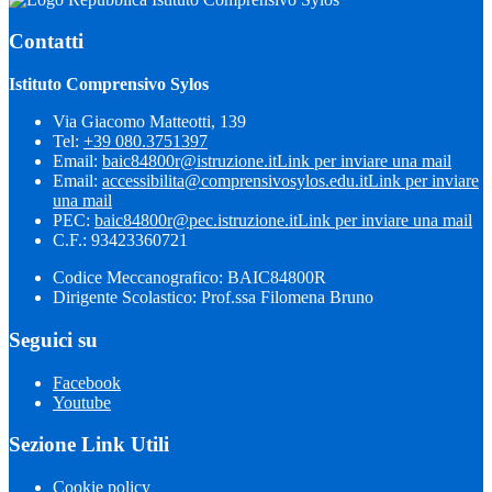
Contatti
Istituto Comprensivo Sylos
Via Giacomo Matteotti, 139
Tel:
+39 080.3751397
Email:
baic84800r@istruzione.it
Link per inviare una mail
Email:
accessibilita@comprensivosylos.edu.it
Link per inviare
una mail
PEC:
baic84800r@pec.istruzione.it
Link per inviare una mail
C.F.: 93423360721
Codice Meccanografico: BAIC84800R
Dirigente Scolastico: Prof.ssa Filomena Bruno
Seguici su
Facebook
Youtube
Sezione Link Utili
Cookie policy